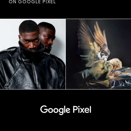
O
N
G
O
O
G
L
E
P
I
X
E
L