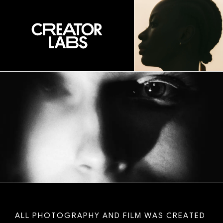
A
L
L
P
H
O
T
O
G
R
A
P
H
Y
A
N
D
F
I
L
M
W
A
S
C
R
E
A
T
E
D